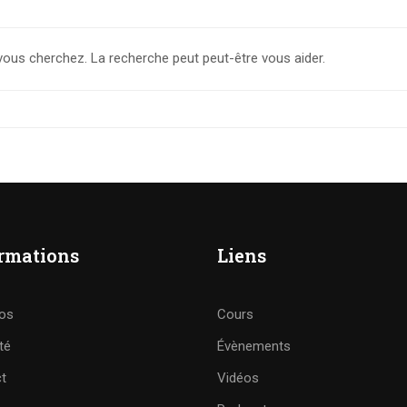
vous cherchez. La recherche peut peut-être vous aider.
rmations
Liens
os
Cours
té
Évènements
t
Vidéos