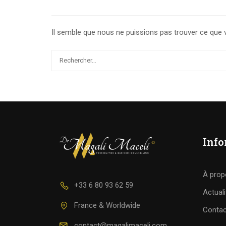
Il semble que nous ne puissions pas trouver ce que 
Info
À prop
+33 6 80 93 62 59
Actuali
France & Worldwide
Contac
contact@magalimaceli.com