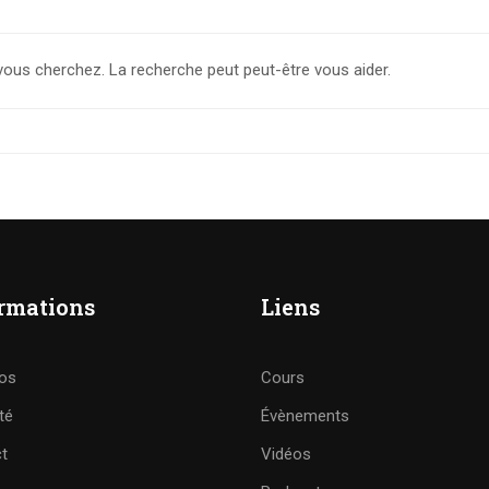
vous cherchez. La recherche peut peut-être vous aider.
rmations
Liens
os
Cours
té
Évènements
t
Vidéos