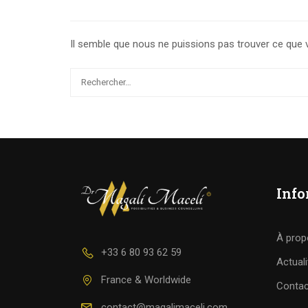
Il semble que nous ne puissions pas trouver ce que 
Info
À prop
+33 6 80 93 62 59
Actuali
France & Worldwide
Contac
contact@magalimaceli.com