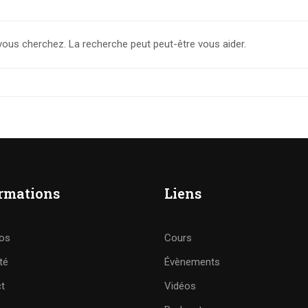
vous cherchez. La recherche peut peut-être vous aider.
rmations
Liens
os
Cours
té
Évènements
t
Vidéos