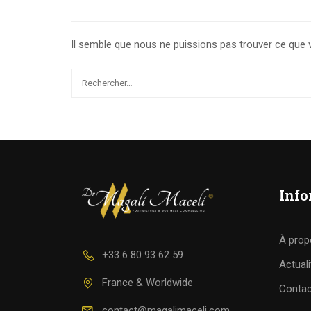
Il semble que nous ne puissions pas trouver ce que 
Info
À prop
+33 6 80 93 62 59
Actuali
France & Worldwide
Contac
contact@magalimaceli.com