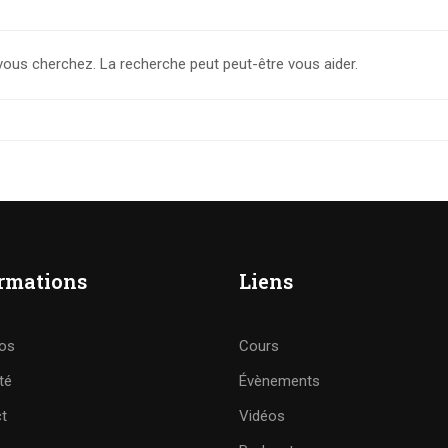
vous cherchez. La recherche peut peut-être vous aider.
rmations
Liens
os
Cours
té
Évènements
t
Vidéos