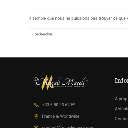
Il semble que nous ne puissions pas trouver ce que 
Info
À prop
+33 6 80 93 62 59
Actuali
France & Worldwide
Contac
contact@magalimaceli.com