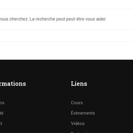
vous cherchez. La recherche peut peut-être vous aider.
rmations
Liens
os
Cours
té
Évènements
t
Vidéos