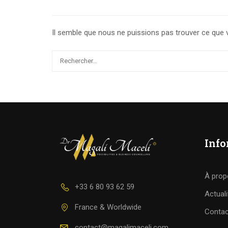
Il semble que nous ne puissions pas trouver ce que 
Info
À prop
+33 6 80 93 62 59
Actuali
France & Worldwide
Contac
contact@magalimaceli.com