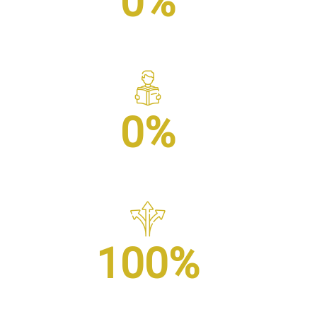
0
%
Taux de satisfaction
0
%
Taux d'assiduité
100
%
Taux d'abandon