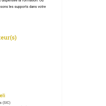
t dispensée la formation. Ou
ssons les supports dans votre
eur(s)
eli
s (SIC)