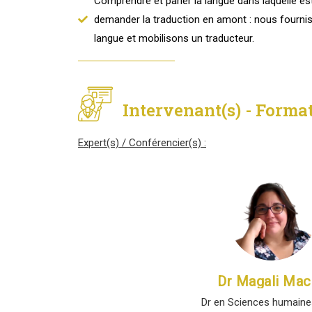
Comprendre et parler la langue dans laquelle es
demander la traduction en amont : nous fourni
langue et mobilisons un traducteur.
Intervenant(s) - Format
Expert(s) / Conférencier(s)
:
Dr Magali Mac
Dr en Sciences humaine