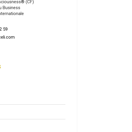
onsciousness® (CF)
du Business
ternationale
2 59
eli.com
s